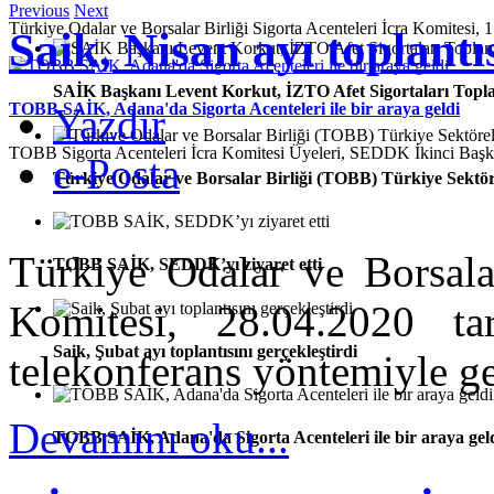
Previous
Next
Türkiye Odalar ve Borsalar Birliği Sigorta Acenteleri İcra Komitesi, 1
Saik, Nisan ayı toplantı
SAİK Başkanı Levent Korkut, İZTO Afet Sigortaları Toplan
TOBB SAİK, Adana'da Sigorta Acenteleri ile bir araya geldi
Yazdır
TOBB Sigorta Acenteleri İcra Komitesi Üyeleri, SEDDK İkinci Ba
e-Posta
Türkiye Odalar ve Borsalar Birliği (TOBB) Türkiye Sektör
Türkiye Odalar ve Borsalar
TOBB SAİK, SEDDK’yı ziyaret etti
Komitesi, 28.04.2020 tar
Saik, Şubat ayı toplantısını gerçekleştirdi
telekonferans yöntemiyle ge
Devamını oku...
TOBB SAİK, Adana'da Sigorta Acenteleri ile bir araya gel