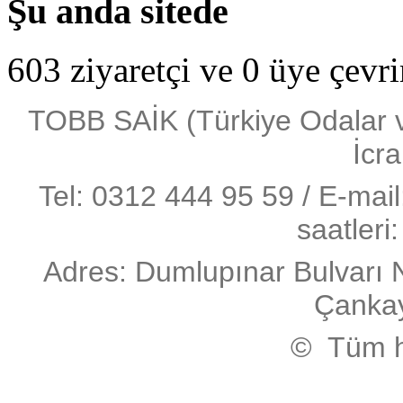
Şu anda sitede
603 ziyaretçi ve 0 üye çevr
TOBB SAİK (Türkiye Odalar ve 
İcra
Tel: 0312 444 95 59 / E-mai
saatleri
Adres: Dumlupınar Bulvarı 
Çanka
© Tüm ha