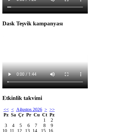
Dask Teşvik kampanyası
Etkinlik takvimi
<<
<
Ağustos 2026
>
>>
Pz
Sa
Çr
Pr
Cu
Ct
Pz
1
2
3
4
5
6
7
8
9
10
11
12
13
14
15
16