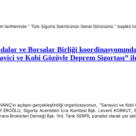
 tarihlerinde '' Türk Sigorta Sektörünün Genel Görünümü '' başlıklı top
dalar ve Borsalar Birliği koordinasyonunda
ayici ve Kobi Gözüyle Deprem Sigortası” 
Ç’ın açılışını gerçekleştirdiği organizasyonun, “Sanayici ve Kobi Gö
 EROĞLU, Sigorta Acenteleri İcra Komitesi Bşk. Levent KORKUT, Si
ans Brokerleri Derneği Bşk. Yrd. Tarık SERPİL panelist olarak yer aldı