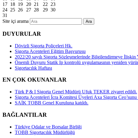
17
18
19
20
21
22
23
24
25
26
27
28
29
30
31
Site içi arama
Ara
DUYURULAR
Dövizli Sigorta Poliçeleri Hk.
Sigorta Acenteleri Eğitim Başvurusu
2022/20 sayılı Sigorta Sözleşmelerinde Bilgilendirmeye İlişk
Önemli Duyuru Statik Ip kontrolü uygulamasının yeniden yürü
Sigortacılık Haftası
EN ÇOK OKUNANLAR
Türk P & I Sigorta Genel Müdürü Ufuk TEKER ziyaret edildi.
Sigorta Acenteleri İcra Komitesi Üyeleri Axa Sigorta Ceo’sunu z
SAİK TOBB Genel Kuruluna katıldı.
BAĞLANTILAR
Türkiye Odalar ve Borsalar Birliği
TOBB Sigortacılık Müdürlüğü