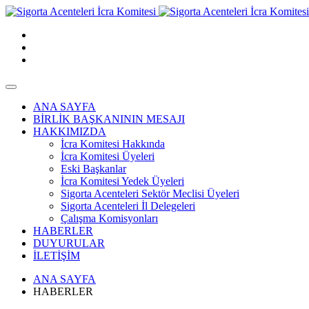
ANA SAYFA
BİRLİK BAŞKANININ MESAJI
HAKKIMIZDA
İcra Komitesi Hakkında
İcra Komitesi Üyeleri
Eski Başkanlar
İcra Komitesi Yedek Üyeleri
Sigorta Acenteleri Sektör Meclisi Üyeleri
Sigorta Acenteleri İl Delegeleri
Çalışma Komisyonları
HABERLER
DUYURULAR
İLETİŞİM
ANA SAYFA
HABERLER