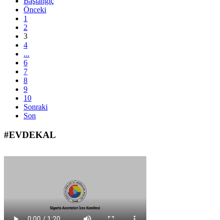
Başlangıç
Önceki
1
2
3
4
...
6
7
8
9
10
Sonraki
Son
#EVDEKAL