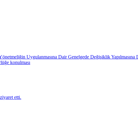
in Yönetmeliğin Uygulanmasına Dair Genelgede Değişiklik Yapılmasına 
rlüğe konulması
iyaret etti.