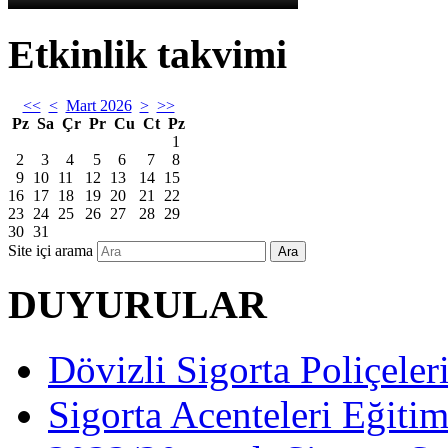
Etkinlik takvimi
<<
<
Mart 2026
>
>>
Pz
Sa
Çr
Pr
Cu
Ct
Pz
1
2
3
4
5
6
7
8
9
10
11
12
13
14
15
16
17
18
19
20
21
22
23
24
25
26
27
28
29
30
31
Site içi arama
Ara
DUYURULAR
Dövizli Sigorta Poliçeler
Sigorta Acenteleri Eğiti