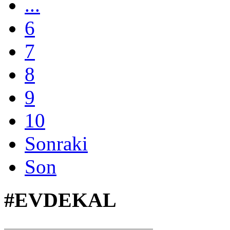
...
6
7
8
9
10
Sonraki
Son
#EVDEKAL