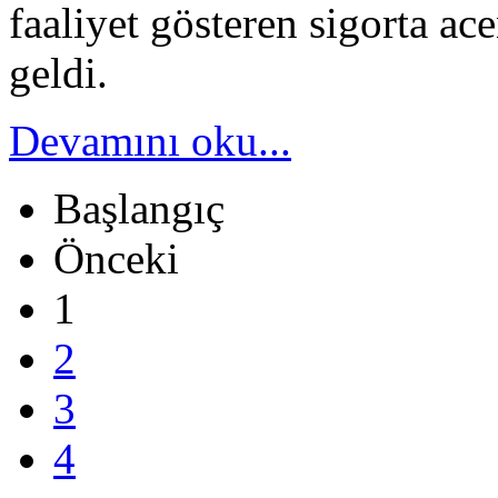
faaliyet gösteren sigorta ace
geldi.
Devamını oku...
Başlangıç
Önceki
1
2
3
4