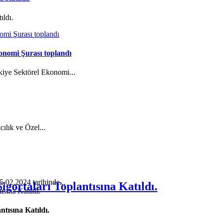
ıldı.
onomi Şurası toplandı
kiye Sektörel Ekonomi...
cılık ve Özel...
5.02.2024 tarihinde...
gortaları Toplantısına Katıldı.
tısına Katıldı.