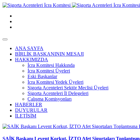
ANA SAYFA
BİRLİK BAŞKANININ MESAJI
HAKKIMIZDA
İcra Komitesi Hakkında
İcra Komitesi Üyeleri
Eski Başkanlar
İcra Komitesi Yedek Üyeleri
Sigorta Acenteleri Sektör Meclisi Üyeleri
Sigorta Acenteleri İl Delegeleri
Çalışma Komisyonları
HABERLER
DUYURULAR
İLETİŞİM
SAİK Başkanı Levent Korkut, İZTO Afet Sigortaları Toplantısına