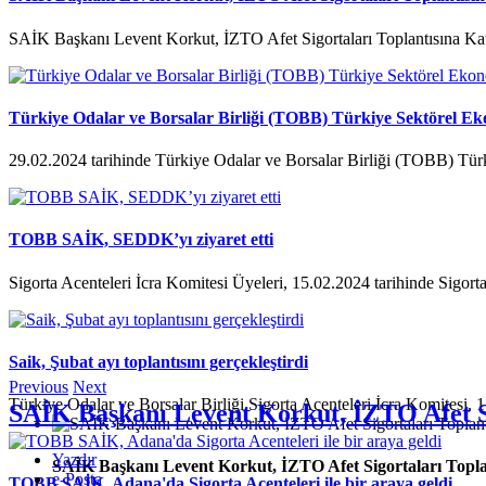
SAİK Başkanı Levent Korkut, İZTO Afet Sigortaları Toplantısına Kat
Türkiye Odalar ve Borsalar Birliği (TOBB) Türkiye Sektörel Ek
29.02.2024 tarihinde Türkiye Odalar ve Borsalar Birliği (TOBB) Tür
TOBB SAİK, SEDDK’yı ziyaret etti
Sigorta Acenteleri İcra Komitesi Üyeleri, 15.02.2024 tarihinde Sigorta
Saik, Şubat ayı toplantısını gerçekleştirdi
Previous
Next
Türkiye Odalar ve Borsalar Birliği Sigorta Acenteleri İcra Komitesi, 1
SAİK Başkanı Levent Korkut, İZTO Afet Si
Yazdır
SAİK Başkanı Levent Korkut, İZTO Afet Sigortaları Toplan
e-Posta
TOBB SAİK, Adana'da Sigorta Acenteleri ile bir araya geldi