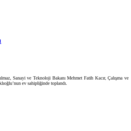
ı
ılmaz, Sanayi ve Teknoloji Bakanı Mehmet Fatih Kacır, Çalışma ve
klıoğlu’nun ev sahipliğinde toplandı.