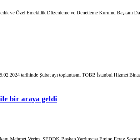
gortacılık ve Özel Emeklilik Düzenleme ve Denetleme Kurumu Başkanı
15.02.2024 tarihinde Şubat ayı toplantısını TOBB İstanbul Hizmet Binas
le bir araya geldi
kanı Mehmet Verim, SEDDK Başkan Yardımcısı Emine Feray Sezgin, T