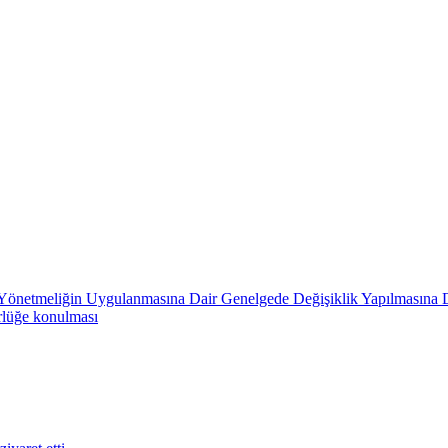
in Yönetmeliğin Uygulanmasına Dair Genelgede Değişiklik Yapılmasına 
rlüğe konulması