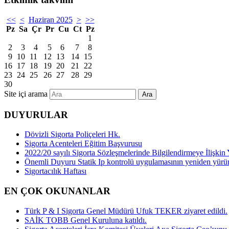
<<
<
Haziran 2025
>
>>
Pz
Sa
Çr
Pr
Cu
Ct
Pz
1
2
3
4
5
6
7
8
9
10
11
12
13
14
15
16
17
18
19
20
21
22
23
24
25
26
27
28
29
30
Site içi arama
Ara
DUYURULAR
Dövizli Sigorta Poliçeleri Hk.
Sigorta Acenteleri Eğitim Başvurusu
2022/20 sayılı Sigorta Sözleşmelerinde Bilgilendirmeye İlişk
Önemli Duyuru Statik Ip kontrolü uygulamasının yeniden yürü
Sigortacılık Haftası
EN ÇOK OKUNANLAR
Türk P & I Sigorta Genel Müdürü Ufuk TEKER ziyaret edildi.
SAİK TOBB Genel Kuruluna katıldı.