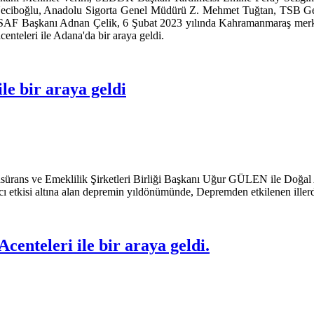
Neciboğlu, Anadolu Sigorta Genel Müdürü Z. Mehmet Tuğtan, TSB Ge
AF Başkanı Adnan Çelik, 6 Şubat 2023 yılında Kahramanmaraş merkezli 
enteleri ile Adana'da bir araya geldi.
e bir araya geldi
easürans ve Emeklilik Şirketleri Birliği Başkanı Uğur GÜLEN ile Doğa
 etkisi altına alan depremin yıldönümünde, Depremden etkilenen illerde f
nteleri ile bir araya geldi.