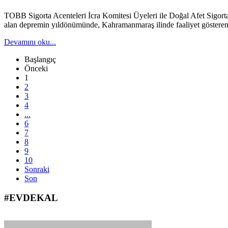
TOBB Sigorta Acenteleri İcra Komitesi Üyeleri ile Doğal Afet Sigort
alan depremin yıldönümünde, Kahramanmaraş ilinde faaliyet gösteren s
Devamını oku...
Başlangıç
Önceki
1
2
3
4
...
6
7
8
9
10
Sonraki
Son
#EVDEKAL