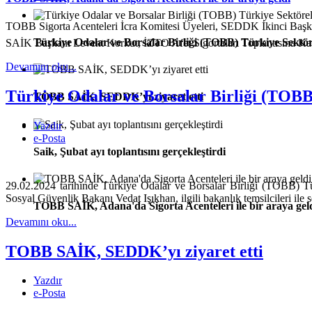
TOBB Sigorta Acenteleri İcra Komitesi Üyeleri, SEDDK İkinci Ba
Türkiye Odalar ve Borsalar Birliği (TOBB) Türkiye Sektör
SAİK Başkanı Levent Korkut, İZTO Afet Sigortaları Toplantısına Kat
Devamını oku...
Türkiye Odalar ve Borsalar Birliği (TOBB
TOBB SAİK, SEDDK’yı ziyaret etti
Yazdır
e-Posta
Saik, Şubat ayı toplantısını gerçekleştirdi
29.02.2024 tarihinde Türkiye Odalar ve Borsalar Birliği (TOBB) 
Sosyal Güvenlik Bakanı Vedat Işıkhan, ilgili bakanlık temsilcileri ile
TOBB SAİK, Adana'da Sigorta Acenteleri ile bir araya gel
Devamını oku...
TOBB SAİK, SEDDK’yı ziyaret etti
Yazdır
e-Posta