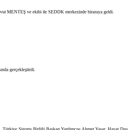
 Davut MENTEŞ ve ekibi ile SEDDK merkezinde biraraya geldi.
ında gerçekleştirdi.
ürkiye Sigorta Birliği Başkan Yardımcısı Ahmet Yaşar, Hayat Dışı