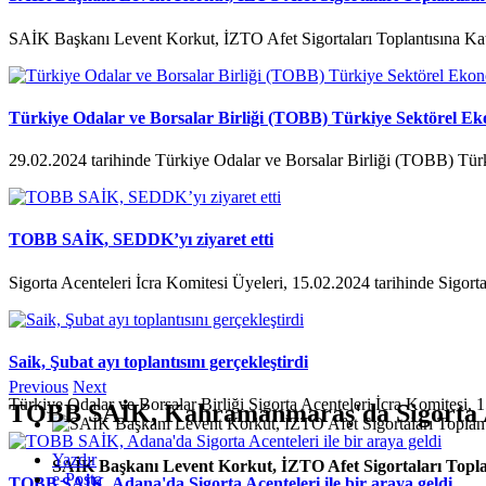
SAİK Başkanı Levent Korkut, İZTO Afet Sigortaları Toplantısına Kat
Türkiye Odalar ve Borsalar Birliği (TOBB) Türkiye Sektörel Ek
29.02.2024 tarihinde Türkiye Odalar ve Borsalar Birliği (TOBB) Tür
TOBB SAİK, SEDDK’yı ziyaret etti
Sigorta Acenteleri İcra Komitesi Üyeleri, 15.02.2024 tarihinde Sigorta
Saik, Şubat ayı toplantısını gerçekleştirdi
Previous
Next
Türkiye Odalar ve Borsalar Birliği Sigorta Acenteleri İcra Komitesi, 1
TOBB SAİK, Kahramanmaraş'da Sigorta Ace
Yazdır
SAİK Başkanı Levent Korkut, İZTO Afet Sigortaları Toplan
e-Posta
TOBB SAİK, Adana'da Sigorta Acenteleri ile bir araya geldi