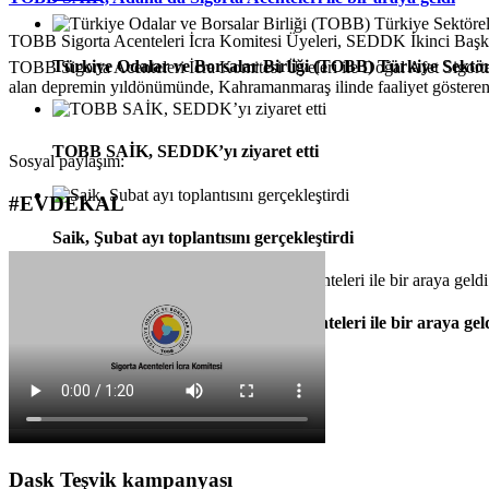
TOBB Sigorta Acenteleri İcra Komitesi Üyeleri, SEDDK İkinci Ba
Türkiye Odalar ve Borsalar Birliği (TOBB) Türkiye Sektör
TOBB Sigorta Acenteleri İcra Komitesi Üyeleri ile Doğal Afet Sigort
alan depremin yıldönümünde, Kahramanmaraş ilinde faaliyet gösteren s
TOBB SAİK, SEDDK’yı ziyaret etti
Sosyal paylaşım:
#EVDEKAL
Saik, Şubat ayı toplantısını gerçekleştirdi
TOBB SAİK, Adana'da Sigorta Acenteleri ile bir araya gel
Dask Teşvik kampanyası