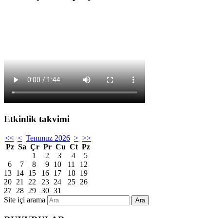
Etkinlik takvimi
<<
<
Temmuz 2026
>
>>
Pz
Sa
Çr
Pr
Cu
Ct
Pz
1
2
3
4
5
6
7
8
9
10
11
12
13
14
15
16
17
18
19
20
21
22
23
24
25
26
27
28
29
30
31
Site içi arama
Ara