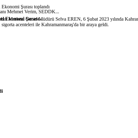
şkanı Mehmet Verim, SEDDK...
el Ekonomi Şurası...
aları Merkezi Genel Müdürü Selva EREN, 6 Şubat 2023 yılında Kahramanm
igorta acenteleri ile Kahramanmaraş'da bir araya geldi.
di