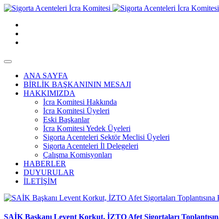
ANA SAYFA
BİRLİK BAŞKANININ MESAJI
HAKKIMIZDA
İcra Komitesi Hakkında
İcra Komitesi Üyeleri
Eski Başkanlar
İcra Komitesi Yedek Üyeleri
Sigorta Acenteleri Sektör Meclisi Üyeleri
Sigorta Acenteleri İl Delegeleri
Çalışma Komisyonları
HABERLER
DUYURULAR
İLETİŞİM
SAİK Başkanı Levent Korkut, İZTO Afet Sigortaları Toplantısına