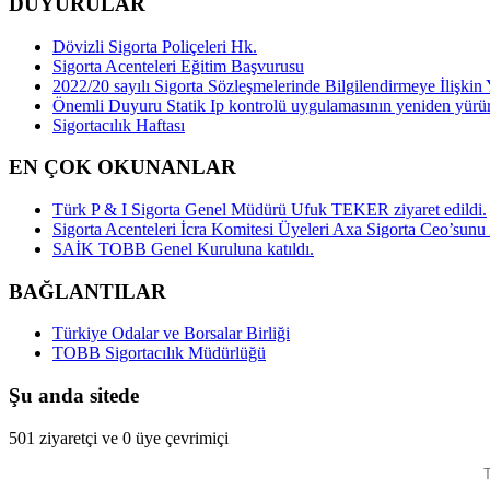
DUYURULAR
Dövizli Sigorta Poliçeleri Hk.
Sigorta Acenteleri Eğitim Başvurusu
2022/20 sayılı Sigorta Sözleşmelerinde Bilgilendirmeye İlişk
Önemli Duyuru Statik Ip kontrolü uygulamasının yeniden yürü
Sigortacılık Haftası
EN ÇOK OKUNANLAR
Türk P & I Sigorta Genel Müdürü Ufuk TEKER ziyaret edildi.
Sigorta Acenteleri İcra Komitesi Üyeleri Axa Sigorta Ceo’sunu z
SAİK TOBB Genel Kuruluna katıldı.
BAĞLANTILAR
Türkiye Odalar ve Borsalar Birliği
TOBB Sigortacılık Müdürlüğü
Şu anda sitede
501 ziyaretçi ve 0 üye çevrimiçi
T