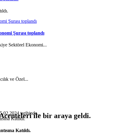
ıldı.
onomi Şurası toplandı
kiye Sektörel Ekonomi...
cılık ve Özel...
5.02.2024 tarihinde...
nteleri ile bir araya geldi.
tısına Katıldı.