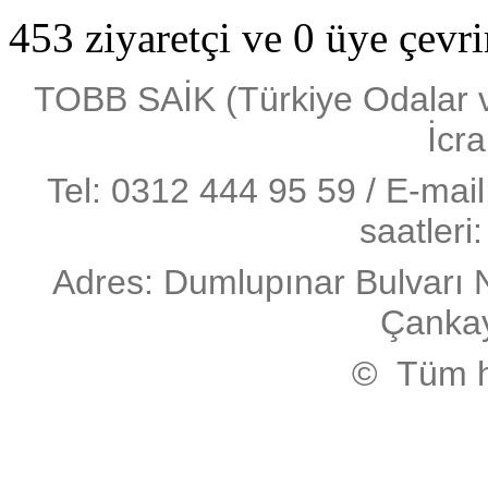
453 ziyaretçi ve 0 üye çevr
TOBB SAİK (Türkiye Odalar ve 
İcra
Tel: 0312 444 95 59 / E-mai
saatleri
Adres: Dumlupınar Bulvarı 
Çanka
© Tüm ha