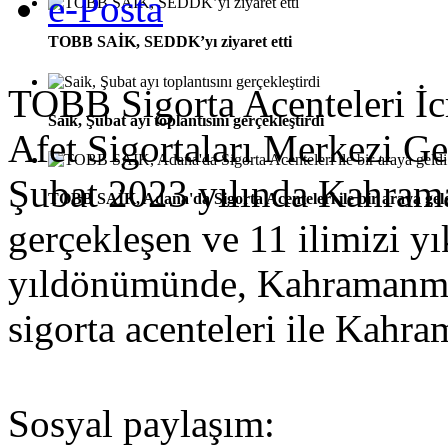
e-Posta
TOBB SAİK, SEDDK’yı ziyaret etti
TOBB Sigorta Acenteleri İc
Saik, Şubat ayı toplantısını gerçekleştirdi
Afet Sigortaları Merkezi 
Şubat 2023 yılında Kahram
TOBB SAİK, Adana'da Sigorta Acenteleri ile bir araya gel
gerçekleşen ve 11 ilimizi yı
yıldönümünde, Kahramanmara
sigorta acenteleri ile Kahra
Sosyal paylaşım: