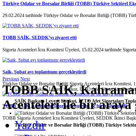
Türkiye Odalar ve Borsalar Birliği (TOBB) Türkiye Sektörel Ek
29.02.2024 tarihinde Türkiye Odalar ve Borsalar Birliği (TOBB) Tür
TOBB SAİK, SEDDK’yı ziyaret etti
Sigorta Acenteleri İcra Komitesi Üyeleri, 15.02.2024 tarihinde Sigorta
Saik, Şubat ayı toplantısını gerçekleştirdi
Previous
Next
Türkiye Odalar ve Borsalar Birliği Sigorta Acenteleri İcra Komitesi, 1
TOBB SAİK, Kahraman
Acenteleri ile bir araya 
SAİK Başkanı Levent Korkut, İZTO Afet Sigortaları Toplan
TOBB SAİK, Adana'da Sigorta Acenteleri ile bir araya geldi
TOBB Sigorta Acenteleri İcra Komitesi Üyeleri, SEDDK İkinci Ba
Yazdır
Türkiye Odalar ve Borsalar Birliği (TOBB) Türkiye Sektör