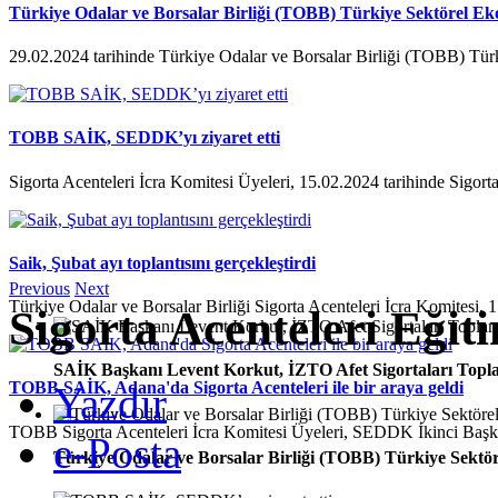
Türkiye Odalar ve Borsalar Birliği (TOBB) Türkiye Sektörel Ek
29.02.2024 tarihinde Türkiye Odalar ve Borsalar Birliği (TOBB) Tür
TOBB SAİK, SEDDK’yı ziyaret etti
Sigorta Acenteleri İcra Komitesi Üyeleri, 15.02.2024 tarihinde Sigorta
Saik, Şubat ayı toplantısını gerçekleştirdi
Previous
Next
Türkiye Odalar ve Borsalar Birliği Sigorta Acenteleri İcra Komitesi, 1
Sigorta Acenteleri Eği
SAİK Başkanı Levent Korkut, İZTO Afet Sigortaları Toplan
TOBB SAİK, Adana'da Sigorta Acenteleri ile bir araya geldi
Yazdır
TOBB Sigorta Acenteleri İcra Komitesi Üyeleri, SEDDK İkinci Ba
e-Posta
Türkiye Odalar ve Borsalar Birliği (TOBB) Türkiye Sektör