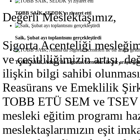
Değerli Meslektaşımız,
TOBB SAİK, SEDDK’yı ziyaret etti
Saik, Şubat ayı toplantısını gerçekleştirdi
Sigorta Acenteliği mesleğim
ve çeşitliliğimizin artışı, 
TOBB SAİK, Adana'da Sigorta Acenteleri ile bir araya gel
ilişkin bilgi sahibi olunmas
Reasürans ve Emeklilik Şirke
TOBB ETÜ SEM ve TSEV ko
mesleki eğitim programı ha
meslektaşlarımızın eşit imk