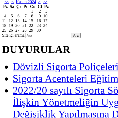
<<
<
Kasım 2024
>
>>
Pz
Sa
Çr
Pr
Cu
Ct
Pz
1
2
3
4
5
6
7
8
9
10
11
12
13
14
15
16
17
18
19
20
21
22
23
24
25
26
27
28
29
30
Site içi arama
Ara
DUYURULAR
Dövizli Sigorta Poliçeler
Sigorta Acenteleri Eğiti
2022/20 sayılı Sigorta S
İlişkin Yönetmeliğin Uy
Değişiklik Yapılmasına 