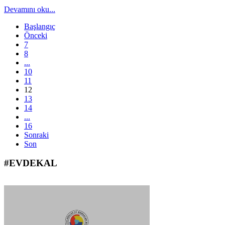
Devamını oku...
Başlangıç
Önceki
7
8
...
10
11
12
13
14
...
16
Sonraki
Son
#EVDEKAL