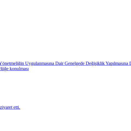
in Yönetmeliğin Uygulanmasına Dair Genelgede Değişiklik Yapılmasına 
rlüğe konulması
iyaret etti.