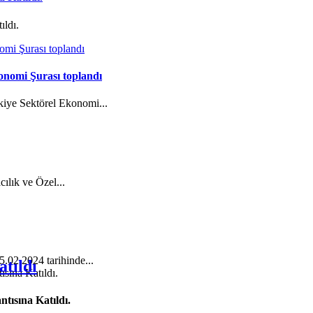
ıldı.
onomi Şurası toplandı
kiye Sektörel Ekonomi...
cılık ve Özel...
5.02.2024 tarihinde...
tıldı
tısına Katıldı.