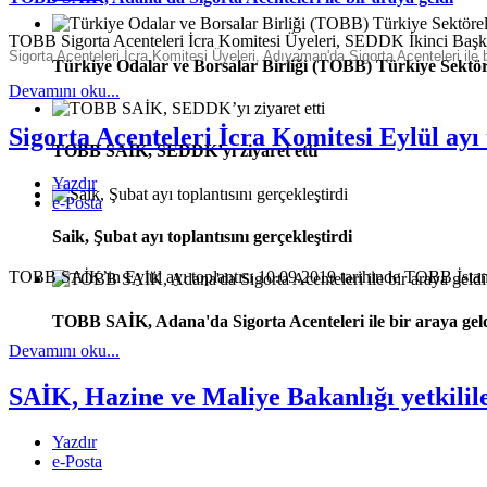
TOBB Sigorta Acenteleri İcra Komitesi Üyeleri, SEDDK İkinci Ba
Sigorta Acenteleri İcra Komitesi Üyeleri, Adıyaman'da Sigorta Acenteleri ile 
Türkiye Odalar ve Borsalar Birliği (TOBB) Türkiye Sektör
Devamını oku...
Sigorta Acenteleri İcra Komitesi Eylül ayı
TOBB SAİK, SEDDK’yı ziyaret etti
Yazdır
e-Posta
Saik, Şubat ayı toplantısını gerçekleştirdi
TOBB SAİK’in Eylül ayı toplantısı 10.09.2019 tarihinde TOBB İstanb
TOBB SAİK, Adana'da Sigorta Acenteleri ile bir araya gel
Devamını oku...
SAİK, Hazine ve Maliye Bakanlığı yetkililer
Yazdır
e-Posta