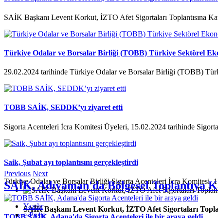
SAİK Başkanı Levent Korkut, İZTO Afet Sigortaları Toplantısına Kat
Türkiye Odalar ve Borsalar Birliği (TOBB) Türkiye Sektörel Ek
29.02.2024 tarihinde Türkiye Odalar ve Borsalar Birliği (TOBB) Tür
TOBB SAİK, SEDDK’yı ziyaret etti
Sigorta Acenteleri İcra Komitesi Üyeleri, 15.02.2024 tarihinde Sigorta
Saik, Şubat ayı toplantısını gerçekleştirdi
Previous
Next
Türkiye Odalar ve Borsalar Birliği Sigorta Acenteleri İcra Komitesi, 1
SAİK, Adıyaman'da Bölgesel Toplantıya Ka
Yazdır
SAİK Başkanı Levent Korkut, İZTO Afet Sigortaları Toplan
e-Posta
TOBB SAİK, Adana'da Sigorta Acenteleri ile bir araya geldi