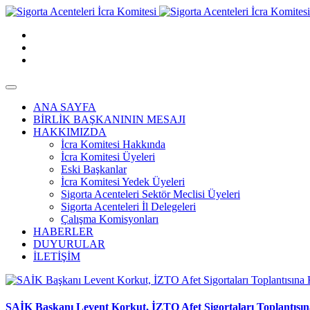
ANA SAYFA
BİRLİK BAŞKANININ MESAJI
HAKKIMIZDA
İcra Komitesi Hakkında
İcra Komitesi Üyeleri
Eski Başkanlar
İcra Komitesi Yedek Üyeleri
Sigorta Acenteleri Sektör Meclisi Üyeleri
Sigorta Acenteleri İl Delegeleri
Çalışma Komisyonları
HABERLER
DUYURULAR
İLETİŞİM
SAİK Başkanı Levent Korkut, İZTO Afet Sigortaları Toplantısına