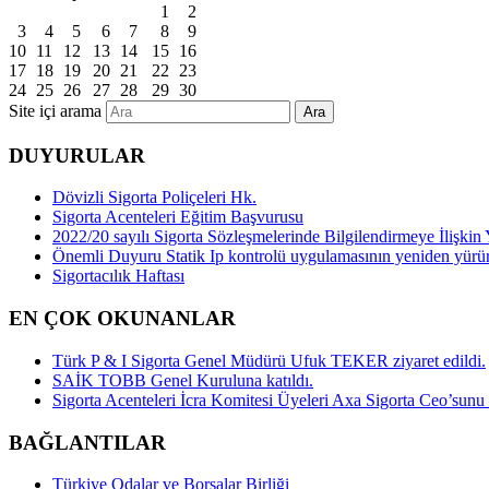
1
2
3
4
5
6
7
8
9
10
11
12
13
14
15
16
17
18
19
20
21
22
23
24
25
26
27
28
29
30
Site içi arama
Ara
DUYURULAR
Dövizli Sigorta Poliçeleri Hk.
Sigorta Acenteleri Eğitim Başvurusu
2022/20 sayılı Sigorta Sözleşmelerinde Bilgilendirmeye İlişk
Önemli Duyuru Statik Ip kontrolü uygulamasının yeniden yürü
Sigortacılık Haftası
EN ÇOK OKUNANLAR
Türk P & I Sigorta Genel Müdürü Ufuk TEKER ziyaret edildi.
SAİK TOBB Genel Kuruluna katıldı.
Sigorta Acenteleri İcra Komitesi Üyeleri Axa Sigorta Ceo’sunu z
BAĞLANTILAR
Türkiye Odalar ve Borsalar Birliği