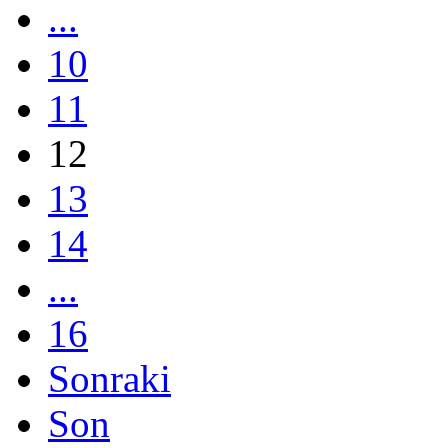
...
10
11
12
13
14
...
16
Sonraki
Son