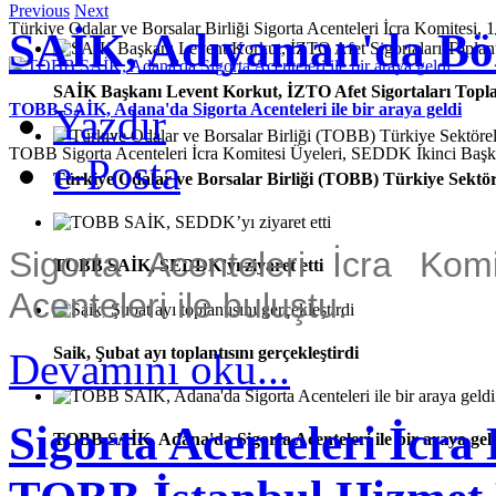
Previous
Next
Türkiye Odalar ve Borsalar Birliği Sigorta Acenteleri İcra Komitesi, 1
SAİK, Adıyaman'da Bölg
SAİK Başkanı Levent Korkut, İZTO Afet Sigortaları Toplan
TOBB SAİK, Adana'da Sigorta Acenteleri ile bir araya geldi
Yazdır
TOBB Sigorta Acenteleri İcra Komitesi Üyeleri, SEDDK İkinci Ba
e-Posta
Türkiye Odalar ve Borsalar Birliği (TOBB) Türkiye Sektör
Sigorta Acenteleri İcra Kom
TOBB SAİK, SEDDK’yı ziyaret etti
Acenteleri ile buluştu.
Saik, Şubat ayı toplantısını gerçekleştirdi
Devamını oku...
Sigorta Acenteleri İcra 
TOBB SAİK, Adana'da Sigorta Acenteleri ile bir araya gel