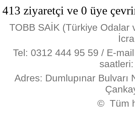
413 ziyaretçi ve 0 üye çevr
TOBB SAİK (Türkiye Odalar ve 
İcra
Tel: 0312 444 95 59 / E-mai
saatleri
Adres: Dumlupınar Bulvarı 
Çanka
© Tüm ha