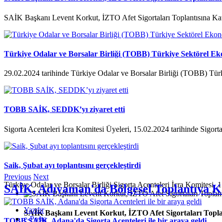
SAİK Başkanı Levent Korkut, İZTO Afet Sigortaları Toplantısına Kat
Türkiye Odalar ve Borsalar Birliği (TOBB) Türkiye Sektörel Ek
29.02.2024 tarihinde Türkiye Odalar ve Borsalar Birliği (TOBB) Tür
TOBB SAİK, SEDDK’yı ziyaret etti
Sigorta Acenteleri İcra Komitesi Üyeleri, 15.02.2024 tarihinde Sigorta
Saik, Şubat ayı toplantısını gerçekleştirdi
Previous
Next
Türkiye Odalar ve Borsalar Birliği Sigorta Acenteleri İcra Komitesi, 1
SAİK, Adıyaman'da Bölgesel Toplantıya Ka
Yazdır
SAİK Başkanı Levent Korkut, İZTO Afet Sigortaları Toplan
e-Posta
TOBB SAİK, Adana'da Sigorta Acenteleri ile bir araya geldi