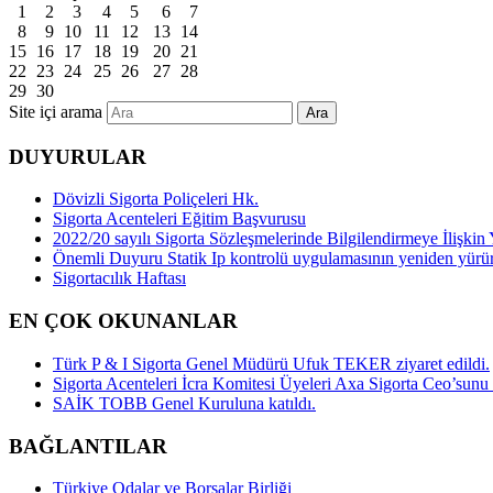
1
2
3
4
5
6
7
8
9
10
11
12
13
14
15
16
17
18
19
20
21
22
23
24
25
26
27
28
29
30
Site içi arama
Ara
DUYURULAR
Dövizli Sigorta Poliçeleri Hk.
Sigorta Acenteleri Eğitim Başvurusu
2022/20 sayılı Sigorta Sözleşmelerinde Bilgilendirmeye İlişk
Önemli Duyuru Statik Ip kontrolü uygulamasının yeniden yürü
Sigortacılık Haftası
EN ÇOK OKUNANLAR
Türk P & I Sigorta Genel Müdürü Ufuk TEKER ziyaret edildi.
Sigorta Acenteleri İcra Komitesi Üyeleri Axa Sigorta Ceo’sunu z
SAİK TOBB Genel Kuruluna katıldı.
BAĞLANTILAR
Türkiye Odalar ve Borsalar Birliği