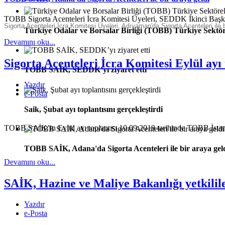
TOBB Sigorta Acenteleri İcra Komitesi Üyeleri, SEDDK İkinci Ba
Sigorta Acenteleri İcra Komitesi Üyeleri, Adıyaman'da Sigorta Acenteleri ile 
Türkiye Odalar ve Borsalar Birliği (TOBB) Türkiye Sektör
Devamını oku...
Sigorta Acenteleri İcra Komitesi Eylül ayı
TOBB SAİK, SEDDK’yı ziyaret etti
Yazdır
e-Posta
Saik, Şubat ayı toplantısını gerçekleştirdi
TOBB SAİK’in Eylül ayı toplantısı 10.09.2019 tarihinde TOBB İstanb
TOBB SAİK, Adana'da Sigorta Acenteleri ile bir araya gel
Devamını oku...
SAİK, Hazine ve Maliye Bakanlığı yetkililer
Yazdır
e-Posta