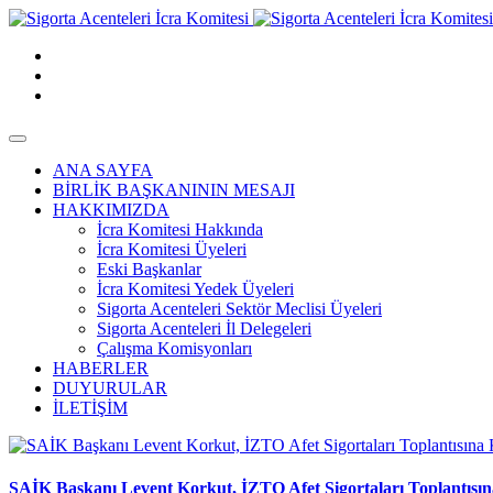
ANA SAYFA
BİRLİK BAŞKANININ MESAJI
HAKKIMIZDA
İcra Komitesi Hakkında
İcra Komitesi Üyeleri
Eski Başkanlar
İcra Komitesi Yedek Üyeleri
Sigorta Acenteleri Sektör Meclisi Üyeleri
Sigorta Acenteleri İl Delegeleri
Çalışma Komisyonları
HABERLER
DUYURULAR
İLETİŞİM
SAİK Başkanı Levent Korkut, İZTO Afet Sigortaları Toplantısına