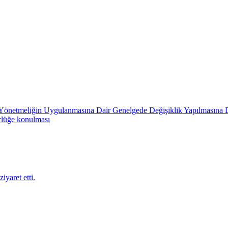
in Yönetmeliğin Uygulanmasına Dair Genelgede Değişiklik Yapılmasına 
rlüğe konulması
iyaret etti.