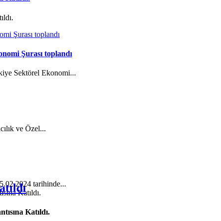
ıldı.
onomi Şurası toplandı
kiye Sektörel Ekonomi...
cılık ve Özel...
5.02.2024 tarihinde...
tıldı
tısına Katıldı.