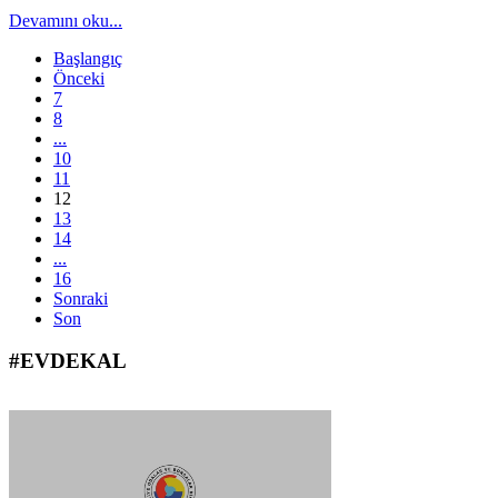
Devamını oku...
Başlangıç
Önceki
7
8
...
10
11
12
13
14
...
16
Sonraki
Son
#EVDEKAL