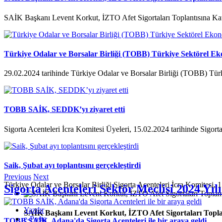
SAİK Başkanı Levent Korkut, İZTO Afet Sigortaları Toplantısına Kat
Türkiye Odalar ve Borsalar Birliği (TOBB) Türkiye Sektörel Ek
29.02.2024 tarihinde Türkiye Odalar ve Borsalar Birliği (TOBB) Tür
TOBB SAİK, SEDDK’yı ziyaret etti
Sigorta Acenteleri İcra Komitesi Üyeleri, 15.02.2024 tarihinde Sigorta
Saik, Şubat ayı toplantısını gerçekleştirdi
Previous
Next
Türkiye Odalar ve Borsalar Birliği Sigorta Acenteleri İcra Komitesi, 1
Sigorta Acenteleri Sektör Meclisi 2024 Yılı
Yazdır
SAİK Başkanı Levent Korkut, İZTO Afet Sigortaları Toplan
e-Posta
TOBB SAİK, Adana'da Sigorta Acenteleri ile bir araya geldi