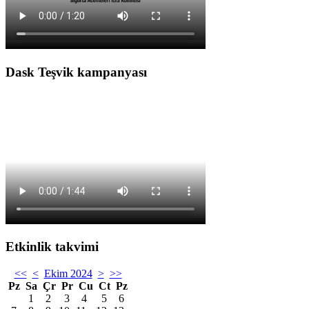
Dask Teşvik kampanyası
Etkinlik takvimi
<<
<
Ekim 2024
>
>>
Pz
Sa
Çr
Pr
Cu
Ct
Pz
1
2
3
4
5
6