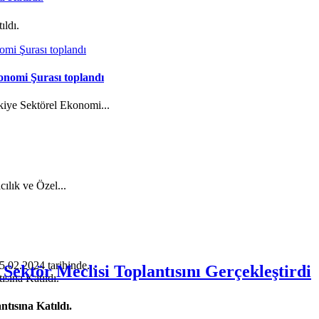
ıldı.
onomi Şurası toplandı
kiye Sektörel Ekonomi...
cılık ve Özel...
5.02.2024 tarihinde...
 Sektör Meclisi Toplantısını Gerçekleştirdi
tısına Katıldı.