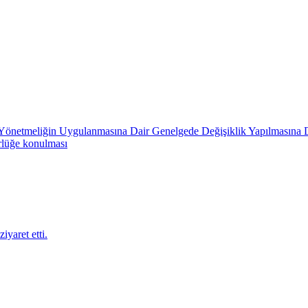
in Yönetmeliğin Uygulanmasına Dair Genelgede Değişiklik Yapılmasına 
rlüğe konulması
iyaret etti.