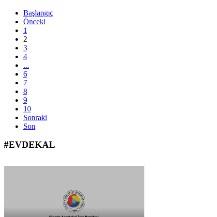
Başlangıç
Önceki
1
2
3
4
...
6
7
8
9
10
Sonraki
Son
#EVDEKAL