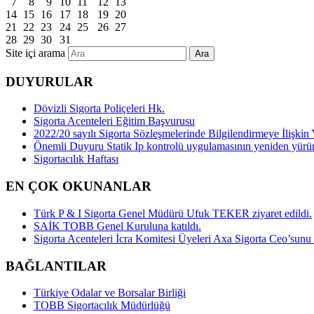
7
8
9
10
11
12
13
14
15
16
17
18
19
20
21
22
23
24
25
26
27
28
29
30
31
Site içi arama
Ara
DUYURULAR
Dövizli Sigorta Poliçeleri Hk.
Sigorta Acenteleri Eğitim Başvurusu
2022/20 sayılı Sigorta Sözleşmelerinde Bilgilendirmeye İlişk
Önemli Duyuru Statik Ip kontrolü uygulamasının yeniden yürü
Sigortacılık Haftası
EN ÇOK OKUNANLAR
Türk P & I Sigorta Genel Müdürü Ufuk TEKER ziyaret edildi.
SAİK TOBB Genel Kuruluna katıldı.
Sigorta Acenteleri İcra Komitesi Üyeleri Axa Sigorta Ceo’sunu z
BAĞLANTILAR
Türkiye Odalar ve Borsalar Birliği
TOBB Sigortacılık Müdürlüğü