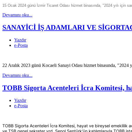
15 Ocak 2024 günü İzmir Ticaret Odası hizmet binasında, "2024 yılı için sanayi
Devamını oku...
SANAYİCİ İŞ ADAMLARI VE SİGORT
Yazdır
e-Posta
22 Aralık 2023 günü Kocaeli Sanayi Odası hizmet binasında, "2024 yılı i
Devamını oku...
TOBB Sigorta Acenteleri İcra Komitesi, haya
Yazdır
e-Posta
TOBB Sigorta Acenteleri İcra Komitesi, hayat ve bireysel emeklilik 
ve TSB genel sekreter yrd. Şenol Şentürk'ün katılımlarıyla TOBB ist