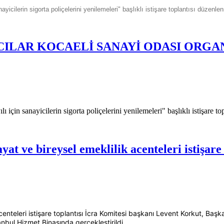
cilerin sigorta poliçelerini yenilemeleri" başlıklı istişare toplantısı düzenlen
ACILAR KOCAELİ SANAYİ ODASI ORGA
çin sanayicilerin sigorta poliçelerini yenilemeleri" başlıklı istişare top
t ve bireysel emeklilik acenteleri istişare 
acenteleri istişare toplantısı İcra Komitesi başkanı Levent Korkut, 
anbul Hizmet Binasında gerçekleştirildi.