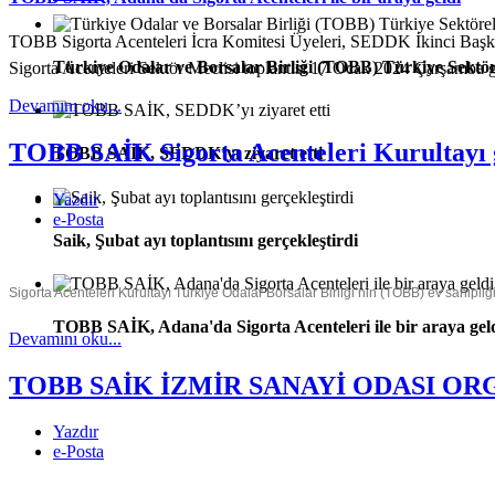
TOBB Sigorta Acenteleri İcra Komitesi Üyeleri, SEDDK İkinci Ba
Türkiye Odalar ve Borsalar Birliği (TOBB) Türkiye Sektör
Sigorta Acenteleri Sektör Meclisi toplantısı 17 Ocak 2024 Çarşamba gü
Devamını oku...
TOBB SAİK Sigorta Acenteleri Kurultayı g
TOBB SAİK, SEDDK’yı ziyaret etti
Yazdır
e-Posta
Saik, Şubat ayı toplantısını gerçekleştirdi
Sigorta Acenteleri Kurultayı Türkiye Odalar Borsalar Birliği’nin (TOBB) ev sahipliğ
TOBB SAİK, Adana'da Sigorta Acenteleri ile bir araya gel
Devamını oku...
TOBB SAİK İZMİR SANAYİ ODASI ORG
Yazdır
e-Posta