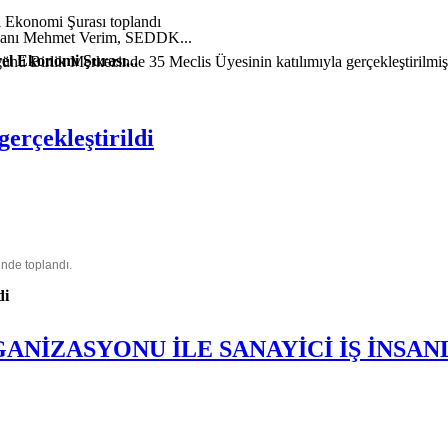
şkanı Mehmet Verim, SEDDK...
el Ekonomi Şurası...
nü Birlik Merkezinde 35 Meclis Üyesinin katılımıyla gerçekleştirilmişt
erçekleştirildi
inde toplandı.
di
ANİZASYONU İLE SANAYİCİ İŞ İNSANL