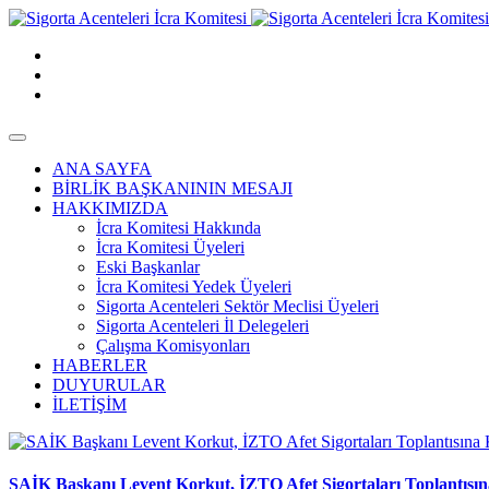
ANA SAYFA
BİRLİK BAŞKANININ MESAJI
HAKKIMIZDA
İcra Komitesi Hakkında
İcra Komitesi Üyeleri
Eski Başkanlar
İcra Komitesi Yedek Üyeleri
Sigorta Acenteleri Sektör Meclisi Üyeleri
Sigorta Acenteleri İl Delegeleri
Çalışma Komisyonları
HABERLER
DUYURULAR
İLETİŞİM
SAİK Başkanı Levent Korkut, İZTO Afet Sigortaları Toplantısına