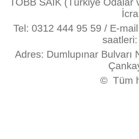
TOBB SAİK (Türkiye Odalar ve 
İcra
Tel: 0312 444 95 59 / E-mai
saatleri
Adres: Dumlupınar Bulvarı 
Çanka
© Tüm ha