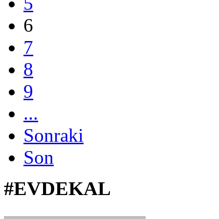
5
6
7
8
9
...
Sonraki
Son
#EVDEKAL