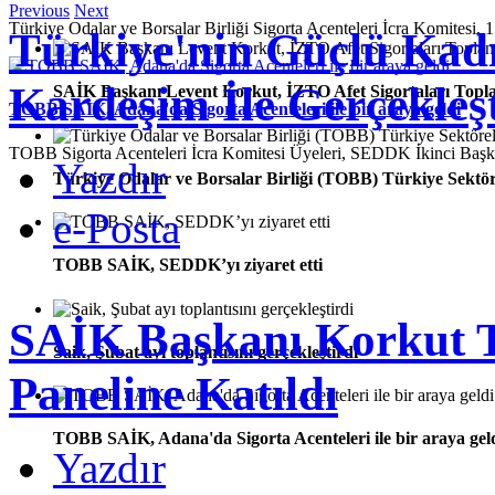
Previous
Next
Türkiye Odalar ve Borsalar Birliği Sigorta Acenteleri İcra Komitesi, 1
Türkiye'nin Güçlü Kadı
Kardeşim İle Gerçekleşt
SAİK Başkanı Levent Korkut, İZTO Afet Sigortaları Toplan
TOBB SAİK, Adana'da Sigorta Acenteleri ile bir araya geldi
TOBB Sigorta Acenteleri İcra Komitesi Üyeleri, SEDDK İkinci Ba
Yazdır
Türkiye Odalar ve Borsalar Birliği (TOBB) Türkiye Sektör
e-Posta
TOBB SAİK, SEDDK’yı ziyaret etti
SAİK Başkanı Korkut T
Saik, Şubat ayı toplantısını gerçekleştirdi
Paneline Katıldı
TOBB SAİK, Adana'da Sigorta Acenteleri ile bir araya gel
Yazdır