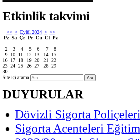
Etkinlik takvimi
<<
<
Eylül 2024
>
>>
Pz
Sa
Çr
Pr
Cu
Ct
Pz
1
2
3
4
5
6
7
8
9
10
11
12
13
14
15
16
17
18
19
20
21
22
23
24
25
26
27
28
29
30
Site içi arama
Ara
DUYURULAR
Dövizli Sigorta Poliçeler
Sigorta Acenteleri Eğiti