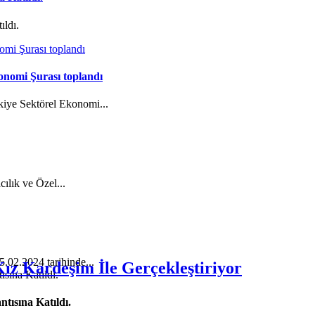
ıldı.
onomi Şurası toplandı
kiye Sektörel Ekonomi...
cılık ve Özel...
5.02.2024 tarihinde...
Kız Kardeşim İle Gerçekleştiriyor
tısına Katıldı.