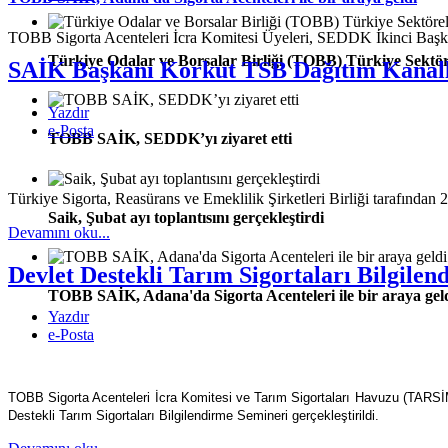
TOBB Sigorta Acenteleri İcra Komitesi Üyeleri, SEDDK İkinci Ba
Türkiye Odalar ve Borsalar Birliği (TOBB) Türkiye Sektör
SAİK Başkanı Korkut TSB Dağıtım Kanalla
Yazdır
e-Posta
TOBB SAİK, SEDDK’yı ziyaret etti
Türkiye Sigorta, Reasürans ve Emeklilik Şirketleri Birliği tarafından
Saik, Şubat ayı toplantısını gerçekleştirdi
Devamını oku...
Devlet Destekli Tarım Sigortaları Bilgile
TOBB SAİK, Adana'da Sigorta Acenteleri ile bir araya gel
Yazdır
e-Posta
TOBB Sigorta Acenteleri İcra Komitesi ve Tarım Sigortaları Havuzu (TARSİ
Destekli Tarım Sigortaları Bilgilendirme Semineri gerçekleştirildi.