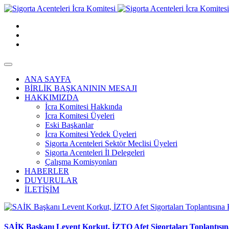
ANA SAYFA
BİRLİK BAŞKANININ MESAJI
HAKKIMIZDA
İcra Komitesi Hakkında
İcra Komitesi Üyeleri
Eski Başkanlar
İcra Komitesi Yedek Üyeleri
Sigorta Acenteleri Sektör Meclisi Üyeleri
Sigorta Acenteleri İl Delegeleri
Çalışma Komisyonları
HABERLER
DUYURULAR
İLETİŞİM
SAİK Başkanı Levent Korkut, İZTO Afet Sigortaları Toplantısına