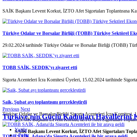
SAİK Başkanı Levent Korkut, İZTO Afet Sigortaları Toplantısına Kat
Türkiye Odalar ve Borsalar Birliği (TOBB) Türkiye Sektörel Ek
29.02.2024 tarihinde Türkiye Odalar ve Borsalar Birliği (TOBB) Tür
TOBB SAİK, SEDDK’yı ziyaret etti
Sigorta Acenteleri İcra Komitesi Üyeleri, 15.02.2024 tarihinde Sigorta
Saik, Şubat ayı toplantısını gerçekleştirdi
Previous
Next
Türkiye Odalar ve Borsalar Birliği Sigorta Acenteleri İcra Komitesi, 1
Türkiye'nin Güçlü Kadınları Hayallerini 
Yazdır
SAİK Başkanı Levent Korkut, İZTO Afet Sigortaları Toplan
e-Posta
TOBB SAİK, Adana'da Sigorta Acenteleri ile bir araya geldi