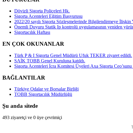
Dövizli Sigorta Poliçeleri Hk.
Sigorta Acenteleri Eğitim Başvurusu
2022/20 sayılı Sigorta Sözleşmelerinde Bilgilendirmeye İlişk
Önemli Duyuru Statik Ip kontrolü uygulamasının yeniden yürü
Sigortacılık Haftası
EN ÇOK OKUNANLAR
Türk P & I Sigorta Genel Müdürü Ufuk TEKER ziyaret edildi.
SAİK TOBB Genel Kuruluna katıldı.
Sigorta Acenteleri İcra Komitesi Üyeleri Axa Sigorta Ceo’sunu z
BAĞLANTILAR
Türkiye Odalar ve Borsalar Birliği
TOBB Sigortacılık Müdürlüğü
Şu anda sitede
493 ziyaretçi ve 0 üye çevrimiçi
T