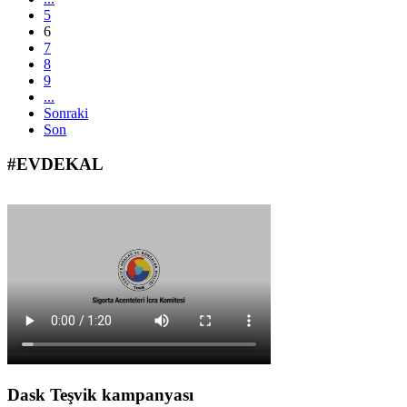
5
6
7
8
9
...
Sonraki
Son
#EVDEKAL
Dask Teşvik kampanyası