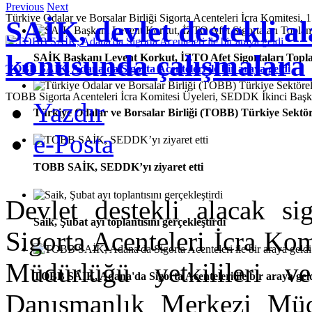
Previous
Next
Türkiye Odalar ve Borsalar Birliği Sigorta Acenteleri İcra Komitesi, 1
SAİK, devlet destekli al
konusunda çalışmalara 
SAİK Başkanı Levent Korkut, İZTO Afet Sigortaları Toplan
TOBB SAİK, Adana'da Sigorta Acenteleri ile bir araya geldi
TOBB Sigorta Acenteleri İcra Komitesi Üyeleri, SEDDK İkinci Ba
Yazdır
Türkiye Odalar ve Borsalar Birliği (TOBB) Türkiye Sektör
e-Posta
TOBB SAİK, SEDDK’yı ziyaret etti
Devlet destekli alacak si
Saik, Şubat ayı toplantısını gerçekleştirdi
Sigorta Acenteleri İcra Ko
Müdürlüğü yetkilileri
TOBB SAİK, Adana'da Sigorta Acenteleri ile bir araya gel
Danışmanlık Merkezi Müdür