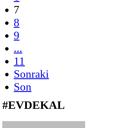
7
8
9
...
11
Sonraki
Son
#EVDEKAL