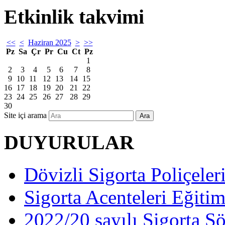
Etkinlik takvimi
<<
<
Haziran 2025
>
>>
Pz
Sa
Çr
Pr
Cu
Ct
Pz
1
2
3
4
5
6
7
8
9
10
11
12
13
14
15
16
17
18
19
20
21
22
23
24
25
26
27
28
29
30
Site içi arama
Ara
DUYURULAR
Dövizli Sigorta Poliçeler
Sigorta Acenteleri Eğiti
2022/20 sayılı Sigorta S