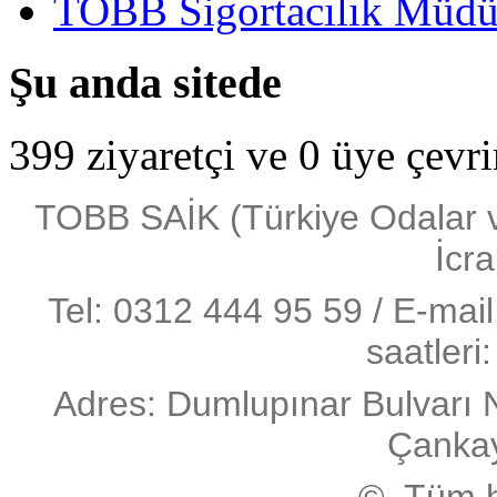
TOBB Sigortacılık Müdü
Şu anda sitede
399 ziyaretçi ve 0 üye çevr
TOBB SAİK (Türkiye Odalar ve 
İcra
Tel: 0312 444 95 59 / E-mai
saatleri
Adres: Dumlupınar Bulvarı 
Çanka
© Tüm ha