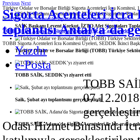
Previous
Next
Türkiye Odalar ve Borsalar Birliği Sigorta Acenteleri İcra Komitesi, 1
Sigorta Acenteleri İcra
toplantısı Antalya’da ger
SAİK Başkanı Levent Korkut, İZTO Afet Sigortaları Toplan
TOBB SAİK, Adana'da Sigorta Acenteleri ile bir araya geldi
TOBB Sigorta Acenteleri İcra Komitesi Üyeleri, SEDDK İkinci Ba
Yazdır
Türkiye Odalar ve Borsalar Birliği (TOBB) Türkiye Sektör
e-Posta
TOBB SAİK, SEDDK’yı ziyaret etti
TOBB SAİK’
07.12.2018 
Saik, Şubat ayı toplantısını gerçekleştirdi
gerçekleşti
Odası Hizmet Binasında İcr
TOBB SAİK, Adana'da Sigorta Acenteleri ile bir araya gel
katılımıyla gerçekleştirilen