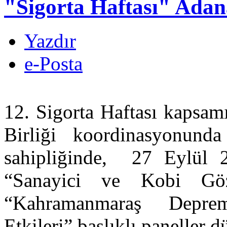
"Sigorta Haftası" Adan
Yazdır
e-Posta
12. Sigorta Haftası kapsam
Birliği koordinasyonun
sahipliğinde, 27 Eylül
“Sanayici ve Kobi Göz
“Kahramanmaraş Deprem
Etkileri” başlıklı paneller d