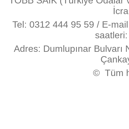
TOBB SAİK (Türkiye Odalar ve 
İcra
Tel: 0312 444 95 59 / E-mai
saatleri
Adres: Dumlupınar Bulvarı 
Çanka
© Tüm ha