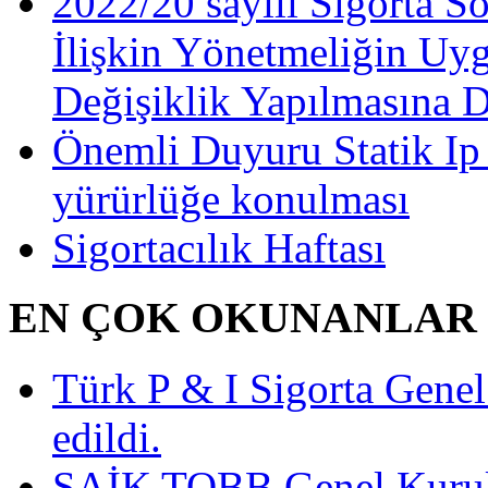
2022/20 sayılı Sigorta S
İlişkin Yönetmeliğin Uy
Değişiklik Yapılmasına 
Önemli Duyuru Statik Ip
yürürlüğe konulması
Sigortacılık Haftası
EN ÇOK OKUNANLAR
Türk P & I Sigorta Gen
edildi.
SAİK TOBB Genel Kurulu