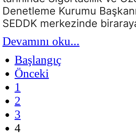
Denetleme Kurumu Başkanı 
SEDDK merkezinde biraraya
Devamını oku...
Başlangıç
Önceki
1
2
3
4