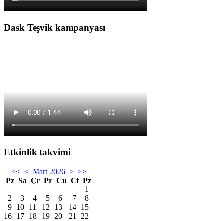
Dask Teşvik kampanyası
Etkinlik takvimi
<<
<
Mart 2026
>
>>
Pz
Sa
Çr
Pr
Cu
Ct
Pz
1
2
3
4
5
6
7
8
9
10
11
12
13
14
15
16
17
18
19
20
21
22