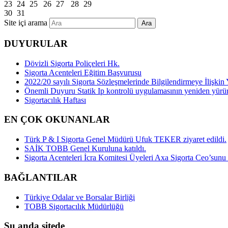
23
24
25
26
27
28
29
30
31
Site içi arama
Ara
DUYURULAR
Dövizli Sigorta Poliçeleri Hk.
Sigorta Acenteleri Eğitim Başvurusu
2022/20 sayılı Sigorta Sözleşmelerinde Bilgilendirmeye İlişk
Önemli Duyuru Statik Ip kontrolü uygulamasının yeniden yürü
Sigortacılık Haftası
EN ÇOK OKUNANLAR
Türk P & I Sigorta Genel Müdürü Ufuk TEKER ziyaret edildi.
SAİK TOBB Genel Kuruluna katıldı.
Sigorta Acenteleri İcra Komitesi Üyeleri Axa Sigorta Ceo’sunu z
BAĞLANTILAR
Türkiye Odalar ve Borsalar Birliği
TOBB Sigortacılık Müdürlüğü
Şu anda sitede