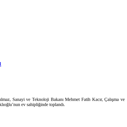
ı
ılmaz, Sanayi ve Teknoloji Bakanı Mehmet Fatih Kacır, Çalışma ve
klıoğlu’nun ev sahipliğinde toplandı.