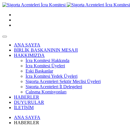
ANA SAYFA
BİRLİK BAŞKANININ MESAJI
HAKKIMIZDA
İcra Komitesi Hakkında
İcra Komitesi Üyeleri
Eski Başkanlar
İcra Komitesi Yedek Üyeleri
Sigorta Acenteleri Sektör Meclisi Üyeleri
Sigorta Acenteleri İl Delegeleri
Çalışma Komisyonları
HABERLER
DUYURULAR
İLETİŞİM
ANA SAYFA
HABERLER