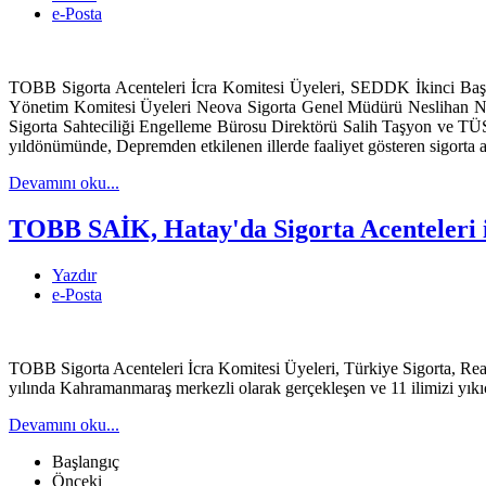
e-Posta
TOBB Sigorta Acenteleri İcra Komitesi Üyeleri, SEDDK İkinci Baş
Yönetim Komitesi Üyeleri Neova Sigorta Genel Müdürü Neslihan 
Sigorta Sahteciliği Engelleme Bürosu Direktörü Salih Taşyon ve TÜS
yıldönümünde, Depremden etkilenen illerde faaliyet gösteren sigorta ac
Devamını oku...
TOBB SAİK, Hatay'da Sigorta Acenteleri il
Yazdır
e-Posta
TOBB Sigorta Acenteleri İcra Komitesi Üyeleri, Türkiye Sigorta, R
yılında Kahramanmaraş merkezli olarak gerçekleşen ve 11 ilimizi yıkıcı
Devamını oku...
Başlangıç
Önceki