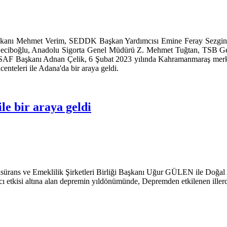
kanı Mehmet Verim, SEDDK Başkan Yardımcısı Emine Feray Sezgin, T
Neciboğlu, Anadolu Sigorta Genel Müdürü Z. Mehmet Tuğtan, TSB Ge
AF Başkanı Adnan Çelik, 6 Şubat 2023 yılında Kahramanmaraş merkezli 
enteleri ile Adana'da bir araya geldi.
e bir araya geldi
easürans ve Emeklilik Şirketleri Birliği Başkanı Uğur GÜLEN ile Doğa
 etkisi altına alan depremin yıldönümünde, Depremden etkilenen illerde f