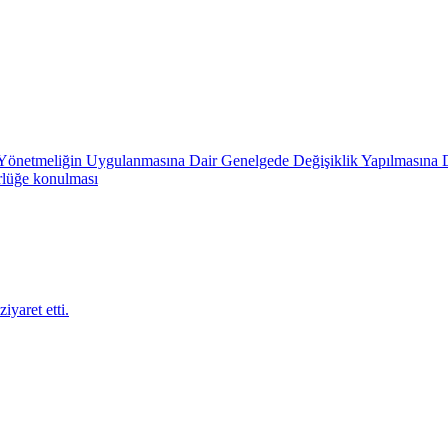
in Yönetmeliğin Uygulanmasına Dair Genelgede Değişiklik Yapılmasına 
rlüğe konulması
iyaret etti.