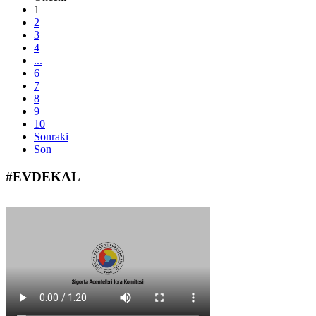
1
2
3
4
...
6
7
8
9
10
Sonraki
Son
#EVDEKAL