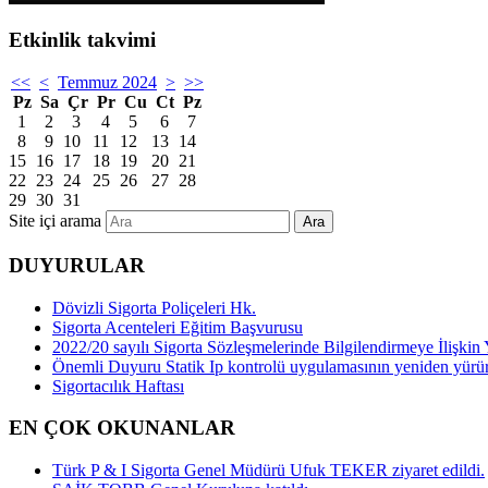
Etkinlik takvimi
<<
<
Temmuz 2024
>
>>
Pz
Sa
Çr
Pr
Cu
Ct
Pz
1
2
3
4
5
6
7
8
9
10
11
12
13
14
15
16
17
18
19
20
21
22
23
24
25
26
27
28
29
30
31
Site içi arama
Ara
DUYURULAR
Dövizli Sigorta Poliçeleri Hk.
Sigorta Acenteleri Eğitim Başvurusu
2022/20 sayılı Sigorta Sözleşmelerinde Bilgilendirmeye İlişk
Önemli Duyuru Statik Ip kontrolü uygulamasının yeniden yürü
Sigortacılık Haftası
EN ÇOK OKUNANLAR
Türk P & I Sigorta Genel Müdürü Ufuk TEKER ziyaret edildi.