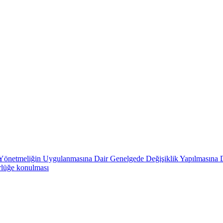
in Yönetmeliğin Uygulanmasına Dair Genelgede Değişiklik Yapılmasına 
rlüğe konulması