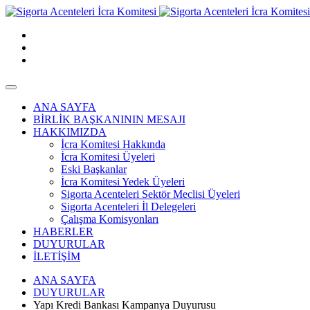
ANA SAYFA
BİRLİK BAŞKANININ MESAJI
HAKKIMIZDA
İcra Komitesi Hakkında
İcra Komitesi Üyeleri
Eski Başkanlar
İcra Komitesi Yedek Üyeleri
Sigorta Acenteleri Sektör Meclisi Üyeleri
Sigorta Acenteleri İl Delegeleri
Çalışma Komisyonları
HABERLER
DUYURULAR
İLETİŞİM
ANA SAYFA
DUYURULAR
Yapı Kredi Bankası Kampanya Duyurusu