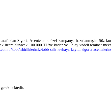
tarafından Sigorta Acentelerine özel kampanya hazırlanmıştır. Söz k
rilmek üzere alınacak 100.000 TL’ye kadar ve 12 ay vadeli teminat mekt
om.tr/kobi/isbirliklerimiz/tobb-saik-levhaya-kayitli-sigorta-acenteleri
mak gerekmektedir.