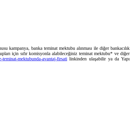
onusu kampanya, banka teminat mektubu alınması ile diğer bankacılık
upları için sıfır komisyonla alabileceğiniz teminat mektubu* ve diğer
ne-teminat-mektubunda-avantaj-firsati
linkinden ulaşabilir ya da Yapı