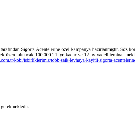
tarafından Sigorta Acentelerine özel kampanya hazırlanmıştır. Söz k
rilmek üzere alınacak 100.000 TL’ye kadar ve 12 ay vadeli teminat mekt
om.tr/kobi/isbirliklerimiz/tobb-saik-levhaya-kayitli-sigorta-acenteleri
mak gerekmektedir.