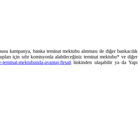
onusu kampanya, banka teminat mektubu alınması ile diğer bankacılık
upları için sıfır komisyonla alabileceğiniz teminat mektubu* ve diğer
ne-teminat-mektubunda-avantaj-firsati
linkinden ulaşabilir ya da Yapı