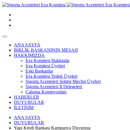
ANA SAYFA
BİRLİK BAŞKANININ MESAJI
HAKKIMIZDA
İcra Komitesi Hakkında
İcra Komitesi Üyeleri
Eski Başkanlar
İcra Komitesi Yedek Üyeleri
Sigorta Acenteleri Sektör Meclisi Üyeleri
Sigorta Acenteleri İl Delegeleri
Çalışma Komisyonları
HABERLER
DUYURULAR
İLETİŞİM
ANA SAYFA
DUYURULAR
Yapı Kredi Bankası Kampanya Duyurusu