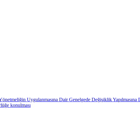
in Yönetmeliğin Uygulanmasına Dair Genelgede Değişiklik Yapılmasına 
rlüğe konulması