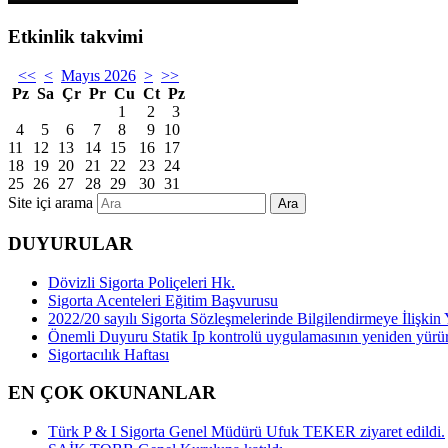
Etkinlik takvimi
<<
<
Mayıs 2026
>
>>
Pz
Sa
Çr
Pr
Cu
Ct
Pz
1
2
3
4
5
6
7
8
9
10
11
12
13
14
15
16
17
18
19
20
21
22
23
24
25
26
27
28
29
30
31
Site içi arama
Ara
DUYURULAR
Dövizli Sigorta Poliçeleri Hk.
Sigorta Acenteleri Eğitim Başvurusu
2022/20 sayılı Sigorta Sözleşmelerinde Bilgilendirmeye İlişk
Önemli Duyuru Statik Ip kontrolü uygulamasının yeniden yürü
Sigortacılık Haftası
EN ÇOK OKUNANLAR
Türk P & I Sigorta Genel Müdürü Ufuk TEKER ziyaret edildi.