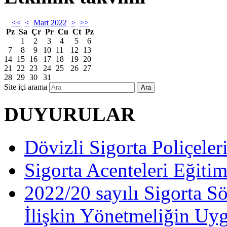
<<
<
Mart 2022
>
>>
Pz
Sa
Çr
Pr
Cu
Ct
Pz
1
2
3
4
5
6
7
8
9
10
11
12
13
14
15
16
17
18
19
20
21
22
23
24
25
26
27
28
29
30
31
Site içi arama
Ara
DUYURULAR
Dövizli Sigorta Poliçeler
Sigorta Acenteleri Eğiti
2022/20 sayılı Sigorta S
İlişkin Yönetmeliğin Uy