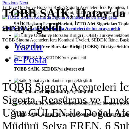
Previous
Next
Türkiye Odalar ve Borsalar Birliği Sigorta Acenteleri İcra Komitesi, 1
TOBB SAİK, Hatay'da Si
araya geldi
SAİK Başkanı Levent Korkut, İZTO Afet Sigortaları Toplan
TOBB SAİK, Adana'da Sigorta Acenteleri ile bir araya geldi
TOBB Sigorta Acenteleri İcra Komitesi Üyeleri, SEDDK İkinci Ba
Yazdır
Türkiye Odalar ve Borsalar Birliği (TOBB) Türkiye Sektör
e-Posta
TOBB SAİK, SEDDK’yı ziyaret etti
TOBB Sigorta Acenteleri İc
Saik, Şubat ayı toplantısını gerçekleştirdi
Sigorta, Reasürans ve Emekli
Uğur GÜLEN ile Doğal Afet
TOBB SAİK, Adana'da Sigorta Acenteleri ile bir araya gel
Müdürü Selva EREN, 6 Şub