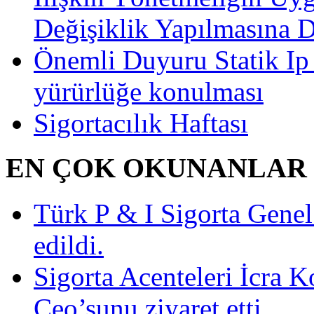
Değişiklik Yapılmasına 
Önemli Duyuru Statik Ip
yürürlüğe konulması
Sigortacılık Haftası
EN ÇOK OKUNANLAR
Türk P & I Sigorta Gen
edildi.
Sigorta Acenteleri İcra K
Ceo’sunu ziyaret etti.