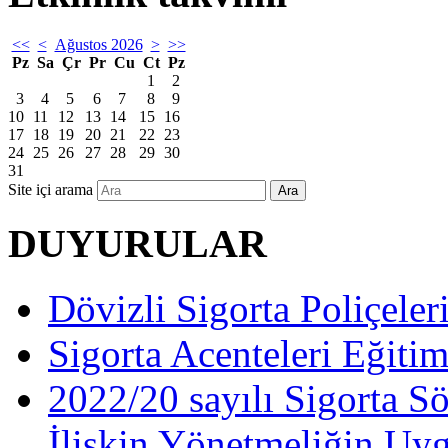
<<
<
Ağustos 2026
>
>>
Pz
Sa
Çr
Pr
Cu
Ct
Pz
1
2
3
4
5
6
7
8
9
10
11
12
13
14
15
16
17
18
19
20
21
22
23
24
25
26
27
28
29
30
31
Site içi arama
Ara
DUYURULAR
Dövizli Sigorta Poliçeler
Sigorta Acenteleri Eğiti
2022/20 sayılı Sigorta S
İlişkin Yönetmeliğin Uy