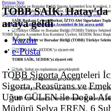
Previous
Next
Türkiye Odalar ve Borsalar Birliği Sigorta Acenteleri İcra Komitesi, 1
TOBB SAİK, Hatay'da Si
araya geldi
SAİK Başkanı Levent Korkut, İZTO Afet Sigortaları Toplan
TOBB SAİK, Adana'da Sigorta Acenteleri ile bir araya geldi
TOBB Sigorta Acenteleri İcra Komitesi Üyeleri, SEDDK İkinci Ba
Yazdır
Türkiye Odalar ve Borsalar Birliği (TOBB) Türkiye Sektör
e-Posta
TOBB SAİK, SEDDK’yı ziyaret etti
TOBB Sigorta Acenteleri İc
Saik, Şubat ayı toplantısını gerçekleştirdi
Sigorta, Reasürans ve Emekli
Uğur GÜLEN ile Doğal Afet
TOBB SAİK, Adana'da Sigorta Acenteleri ile bir araya gel
Müdürü Selva EREN, 6 Şub