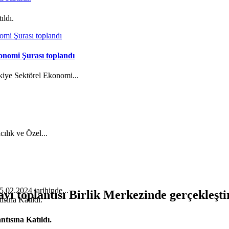
ıldı.
onomi Şurası toplandı
kiye Sektörel Ekonomi...
cılık ve Özel...
5.02.2024 tarihinde...
ı toplantısı Birlik Merkezinde gerçekleştir
tısına Katıldı.