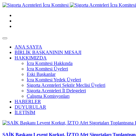
ANA SAYFA
BİRLİK BAŞKANININ MESAJI
HAKKIMIZDA
İcra Komitesi Hakkında
İcra Komitesi Üyeleri
Eski Başkanlar
İcra Komitesi Yedek Üyeleri
Sigorta Acenteleri Sektör Meclisi Üyeleri
Sigorta Acenteleri İl Delegeleri
Çalışma Komisyonları
HABERLER
DUYURULAR
İLETİŞİM
SAİK Başkanı Levent Korkut, İZTO Afet Sigortaları Toplantısına