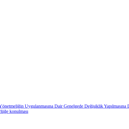
in Yönetmeliğin Uygulanmasına Dair Genelgede Değişiklik Yapılmasına 
rlüğe konulması