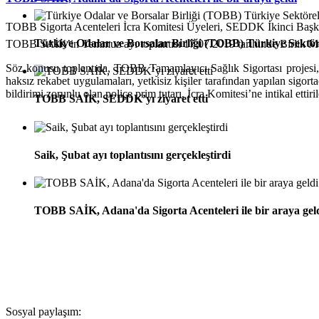
TOBB Sigorta Acenteleri İcra Komitesi Üyeleri, SEDDK İkinci Ba
Türkiye Odalar ve Borsalar Birliği (TOBB) Türkiye Sektör
TOBB SAİK’in Temmuz ayı toplantısı 17.07.2019 tarihinde Birlik Mer
Söz konusu toplantıda,
TOBB Tamamlayıcı Sağlık Sigortası projesi
haksız rekabet uygulamaları, yetkisiz kişiler tarafından yapılan sigor
bildirimi zorunlu olan poliçe prim tutarı, İcra Komitesi’ne intikal ettir
TOBB SAİK, SEDDK’yı ziyaret etti
Saik, Şubat ayı toplantısını gerçekleştirdi
TOBB SAİK, Adana'da Sigorta Acenteleri ile bir araya gel
Sosyal paylaşım: