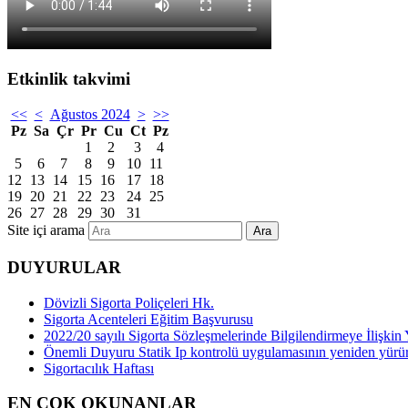
Etkinlik takvimi
<<
<
Ağustos 2024
>
>>
Pz
Sa
Çr
Pr
Cu
Ct
Pz
1
2
3
4
5
6
7
8
9
10
11
12
13
14
15
16
17
18
19
20
21
22
23
24
25
26
27
28
29
30
31
Site içi arama
Ara
DUYURULAR
Dövizli Sigorta Poliçeleri Hk.
Sigorta Acenteleri Eğitim Başvurusu
2022/20 sayılı Sigorta Sözleşmelerinde Bilgilendirmeye İlişk
Önemli Duyuru Statik Ip kontrolü uygulamasının yeniden yürü
Sigortacılık Haftası
EN ÇOK OKUNANLAR