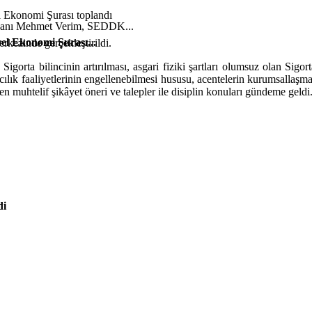
şkanı Mehmet Verim, SEDDK...
el Ekonomi Şurası...
kezinde gerçekleştirildi.
,
Sigorta bilincinin artırılması
,
asgari fiziki şartları olumsuz olan Sigor
tacılık faaliyetlerinin engellenebilmesi hususu, acentelerin kurumsallaşm
ilen muhtelif şikâyet öneri ve talepler ile disiplin konuları gündeme geld
di