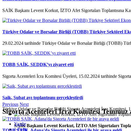
SAİK Başkanı Levent Korkut, İZTO Afet Sigortaları Toplantısına Kat
Türkiye Odalar ve Borsalar Birliği (TOBB) Türkiye Sektörel Ek
29.02.2024 tarihinde Türkiye Odalar ve Borsalar Birliği (TOBB) Tür
TOBB SAİK, SEDDK’yı ziyaret etti
Sigorta Acenteleri İcra Komitesi Üyeleri, 15.02.2024 tarihinde Sigorta
Saik, Şubat ayı toplantısını gerçekleştirdi
Previous
Next
Türkiye Odalar ve Borsalar Birliği Sigorta Acenteleri İcra Komitesi, 1
Sigorta Acenteleri İcra Komitesi Temmuz ay
Yazdır
SAİK Başkanı Levent Korkut, İZTO Afet Sigortaları Toplan
e-Posta
TOBB SAİK, Adana'da Sigorta Acenteleri ile bir araya geldi