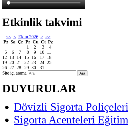
Etkinlik takvimi
<<
<
Ekim 2026
>
>>
Pz
Sa
Çr
Pr
Cu
Ct
Pz
1
2
3
4
5
6
7
8
9
10
11
12
13
14
15
16
17
18
19
20
21
22
23
24
25
26
27
28
29
30
31
Site içi arama
Ara
DUYURULAR
Dövizli Sigorta Poliçeler
Sigorta Acenteleri Eğiti