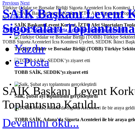
Previous
Next
Türkiye Odalar ve Borsalar Birliği Sigorta Acenteleri İcra Komitesi, 1
SAİK Başkanı Levent K
Sigortaları Toplantısına
SAİK Başkanı Levent Korkut, İZTO Afet Sigortaları Toplan
TOBB SAİK, Adana'da Sigorta Acenteleri ile bir araya geldi
TOBB Sigorta Acenteleri İcra Komitesi Üyeleri, SEDDK İkinci Ba
Yazdır
Türkiye Odalar ve Borsalar Birliği (TOBB) Türkiye Sektör
e-Posta
TOBB SAİK, SEDDK’yı ziyaret etti
SAİK Başkanı Levent Korkut
Saik, Şubat ayı toplantısını gerçekleştirdi
Toplantısına Katıldı.
Devamını oku...
TOBB SAİK, Adana'da Sigorta Acenteleri ile bir araya gel