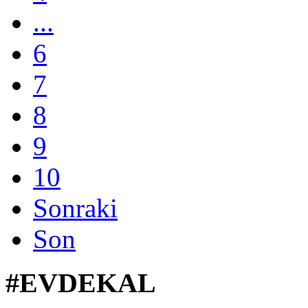
...
6
7
8
9
10
Sonraki
Son
#EVDEKAL